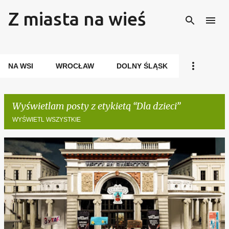
Z miasta na wieś
Przejdź do głównej zawartości
NA WSI
WROCŁAW
DOLNY ŚLĄSK
Wyświetlam posty z etykietą
Dla dzieci
WYŚWIETL WSZYSTKIE
P
o
s
t
y