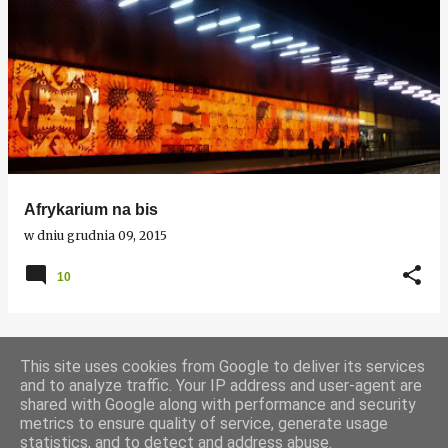
Afrykarium na bis
w dniu
grudnia 09, 2015
10
This site uses cookies from Google to deliver its services
WIĘCEJ POSTÓW
and to analyze traffic. Your IP address and user-agent are
shared with Google along with performance and security
metrics to ensure quality of service, generate usage
Obsługiwane przez usługę Blogger
statistics, and to detect and address abuse.