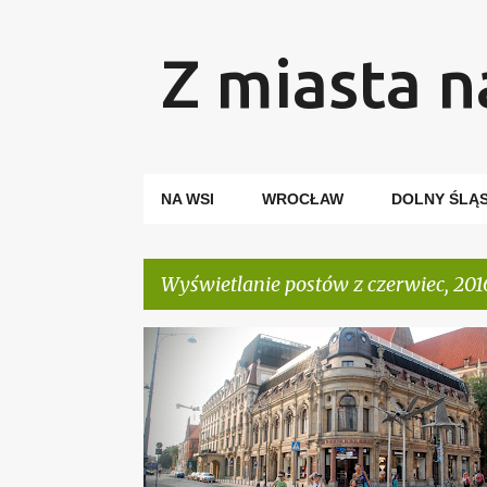
Z miasta n
NA WSI
WROCŁAW
DOLNY ŚLĄ
Wyświetlanie postów z czerwiec, 201
P
WROCŁAW
WROCŁAWSKI PORADNIK TURYSTYCZN
o
s
t
y