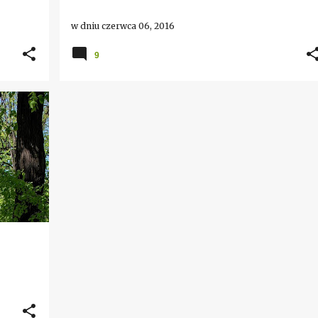
w dniu
czerwca 06, 2016
9
EC
+