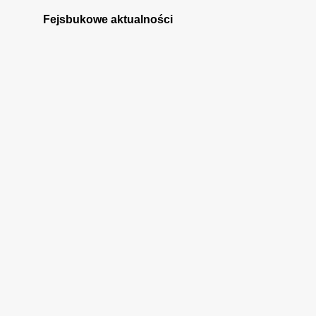
października
1
Fejsbukowe aktualności
września
1
sierpnia
2
lipca
2
czerwca
2
kwietnia
3
lutego
2
stycznia
1
2023
4
grudnia
1
listopada
3
2022
6
maja
1
marca
5