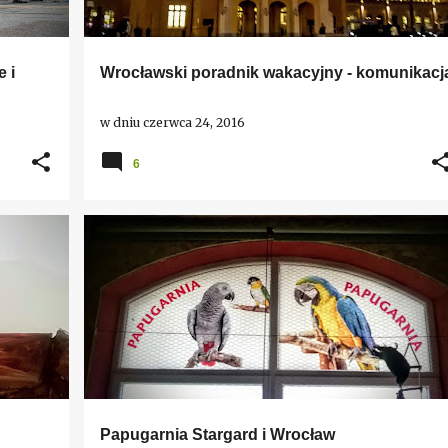
 i
Wrocławski poradnik wakacyjny - komunikacj
w dniu
czerwca 24, 2016
6
DLA DZIECI
INNE
POMORZE
STARGARD
+
WROCŁAW
Papugarnia Stargard i Wrocław