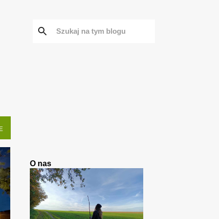
E
O nas