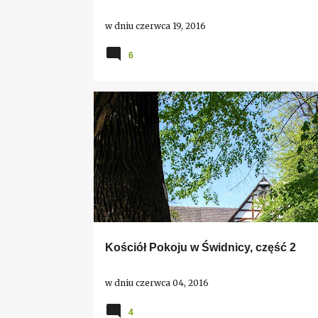
w dniu
czerwca 19, 2016
6
DESZCZ
DOLNY ŚLĄSK
KOŚCIOŁY
SZACHUL
ŚWIDNICA
UNESCO
Kościół Pokoju w Świdnicy, część 2
w dniu
czerwca 04, 2016
4