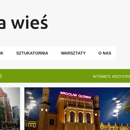
Przejdź do głównej zawartości
a wieś
SK
SZTUKATORNIA
WARSZTATY
O NAS
6
WYŚWIETL WSZYSTKI
Y
WROCŁAW
WROCŁAWSKI PORADNIK TURYSTYCZNY