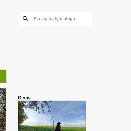
E
O nas