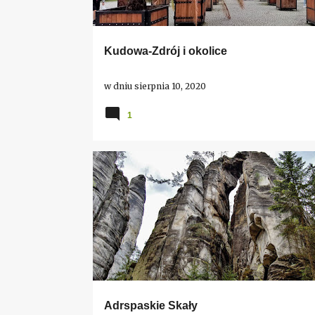
Kudowa-Zdrój i okolice
w dniu
sierpnia 10, 2020
1
CZECHY
DLA DZIECI
EUROPA
GÓRSKIE SZLAK
INNE
SKALNE MIASTO
Adrspaskie Skały