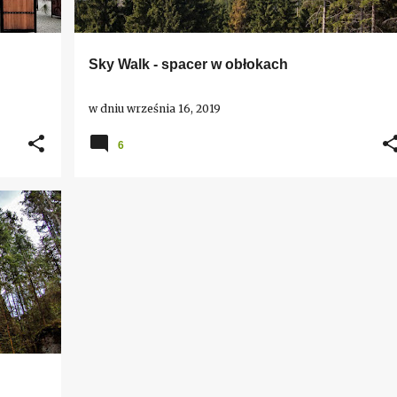
Sky Walk - spacer w obłokach
w dniu
września 16, 2019
6
I
+