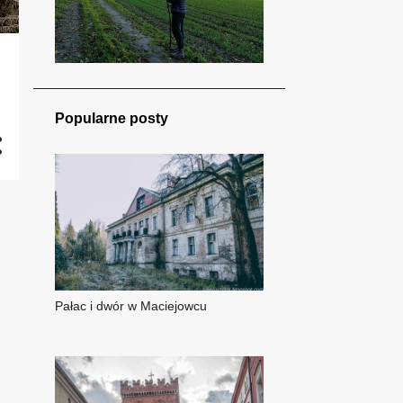
Popularne posty
Pałac i dwór w Maciejowcu