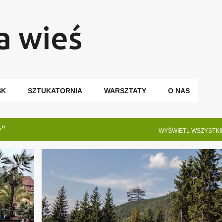
Przejdź do głównej zawartości
a wieś
SK
SZTUKATORNIA
WARSZTATY
O NAS
y
WYŚWIETL WSZYSTKI
+
3
CZECHY
EUROPA
INNE
ŚCIEŻKA W OBŁOKACH