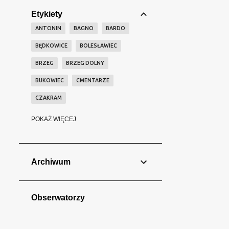
Etykiety
ANTONIN
BAGNO
BARDO
BĘDKOWICE
BOLESŁAWIEC
BRZEG
BRZEG DOLNY
BUKOWIEC
CMENTARZE
CZAKRAM
CZECHY
DESZCZ
DLA DZIECI
POKAŻ WIĘCEJ
DNI FANTASTYKI
DOBKÓW
DOLINA PAŁACÓW I OGRODÓW
Archiwum
DOLNOŚLĄSKIE TOWARZYSTWO MIŁOŚNIKÓW ZABYTKÓW
DOLNY ŚLĄSK
DUSZNIKI-ZDRÓJ
Obserwatorzy
DWORCE
EUROPA
EUROPEJSKI SZLAK ZAMKÓW I PAŁACÓW