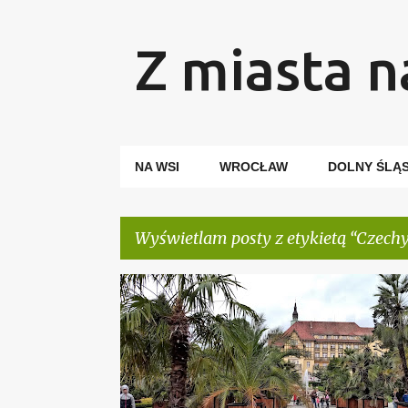
Z miasta n
NA WSI
WROCŁAW
DOLNY ŚLĄ
Wyświetlam posty z etykietą
Czech
P
CZECHY
DOLNY ŚLĄSK
DUSZNIKI-ZDRÓJ
o
s
t
y