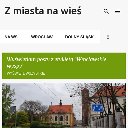
Z miasta na wieś
Przejdź do głównej zawartości
NA WSI
WROCŁAW
DOLNY ŚLĄSK
Wyświetlam posty z etykietą
Wrocławskie
wyspy
WYŚWIETL WSZYSTKIE
P
o
s
t
y