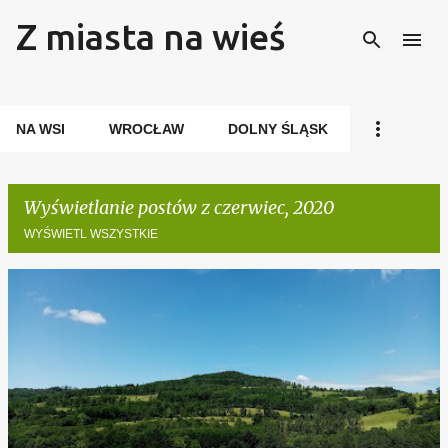
Z miasta na wieś
Przejdź do głównej zawartości
NA WSI
WROCŁAW
DOLNY ŚLĄSK
Wyświetlanie postów z czerwiec, 2020
WYŚWIETL WSZYSTKIE
P
o
s
t
y