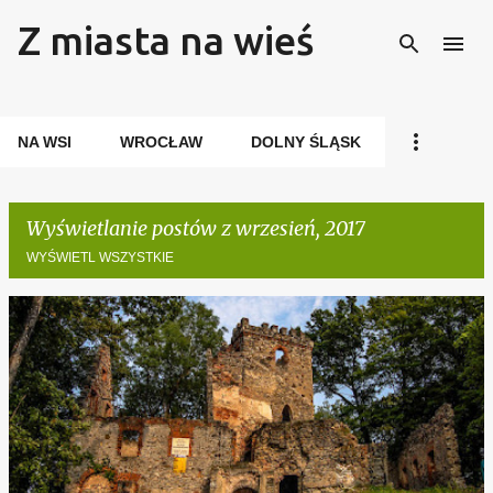
Z miasta na wieś
Przejdź do głównej zawartości
NA WSI
WROCŁAW
DOLNY ŚLĄSK
Wyświetlanie postów z wrzesień, 2017
WYŚWIETL WSZYSTKIE
P
o
s
t
y