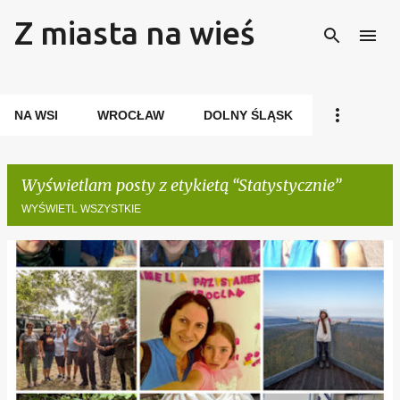
Z miasta na wieś
Przejdź do głównej zawartości
NA WSI
WROCŁAW
DOLNY ŚLĄSK
Wyświetlam posty z etykietą
Statystycznie
WYŚWIETL WSZYSTKIE
P
o
s
t
y