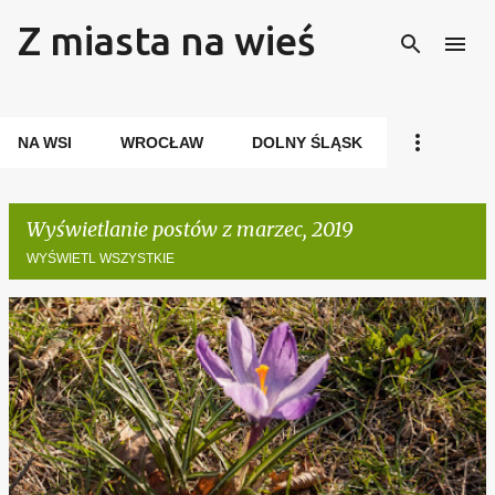
Z miasta na wieś
Przejdź do głównej zawartości
NA WSI
WROCŁAW
DOLNY ŚLĄSK
Wyświetlanie postów z marzec, 2019
WYŚWIETL WSZYSTKIE
P
o
s
t
y