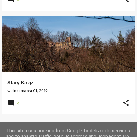
Stary Książ
w dniu
marca 01, 2019
4
This site uses cookies from Google to deliver its services
WIĘCEJ POSTÓW
and to analyze traffic. Your IP address and user-agent are