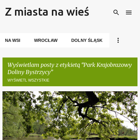
Z miasta na wieś
Przejdź do głównej zawartości
NA WSI
WROCŁAW
DOLNY ŚLĄSK
Wyświetlam posty z etykietą
Park Krajobrazowy
Doliny Bystrzycy
WYŚWIETL WSZYSTKIE
P
o
s
t
y