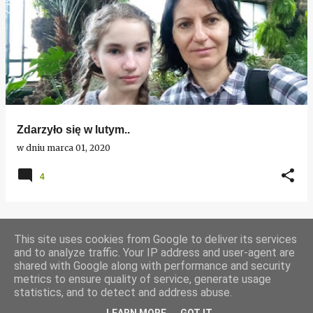
Zdarzyło się w lutym..
w dniu
marca 01, 2020
4
This site uses cookies from Google to deliver its services
WIĘCEJ POSTÓW
and to analyze traffic. Your IP address and user-agent are
shared with Google along with performance and security
metrics to ensure quality of service, generate usage
Obsługiwane przez usługę Blogger
statistics, and to detect and address abuse.
Tekst i zdjęcia Marzena Kwiatkowska, wszelkie prawa zastrzeżone