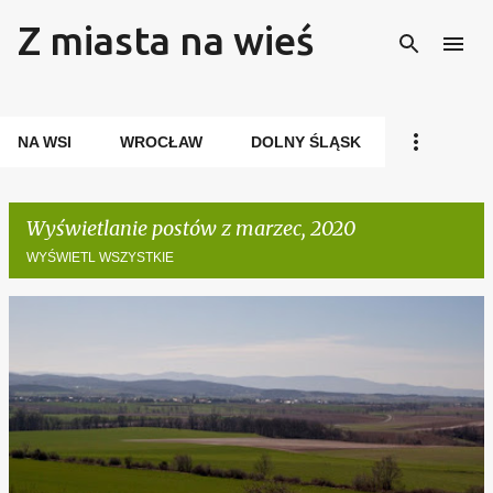
Z miasta na wieś
Przejdź do głównej zawartości
NA WSI
WROCŁAW
DOLNY ŚLĄSK
Wyświetlanie postów z marzec, 2020
WYŚWIETL WSZYSTKIE
P
o
s
t
y