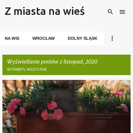
Z miasta na wieś
Przejdź do głównej zawartości
NA WSI
WROCŁAW
DOLNY ŚLĄSK
Wyświetlanie postów z listopad, 2020
WYŚWIETL WSZYSTKIE
P
o
s
t
y