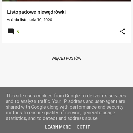
Listopadowe niewędrówki
w dniu
listopada 30, 2020
5
WIĘCEJ POSTÓW
This site uses cookies from Google to deliver its services
and to analyze traffic. Your IP address and user-agent are
shared with Google along with performance and security
metrics to ensure quality of service, generate usage
Obsługiwane przez usługę Blogger
statistics, and to detect and address abuse.
Tekst i zdjęcia Marzena Kwiatkowska, wszelkie prawa zastrzeżone
LEARN MORE
GOT IT