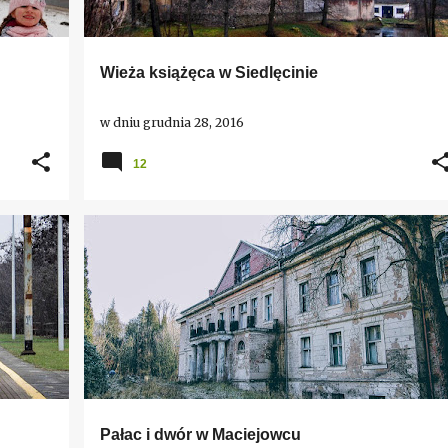
Wieża książęca w Siedlęcinie
w dniu
grudnia 28, 2016
12
+
DOLNY ŚLĄSK
MACIEJOWIEC
ZAMKI I PAŁACE
Pałac i dwór w Maciejowcu