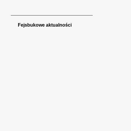
listopada
1
października
1
Fejsbukowe aktualności
września
1
sierpnia
2
lipca
2
czerwca
2
kwietnia
3
lutego
2
stycznia
1
2023
4
grudnia
1
listopada
3
2022
6