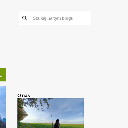
E
O nas