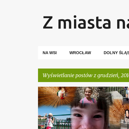
Z miasta n
NA WSI
WROCŁAW
DOLNY ŚLĄ
Wyświetlanie postów z grudzień, 201
P
STATYSTYCZNIE
Z ŻYCIA BLOGERA
o
s
t
y