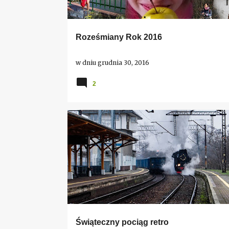
Roześmiany Rok 2016
w dniu
grudnia 30, 2016
2
DLA DZIECI
DWORCE
FOTO - RELACJE
WYDARZENIA I ROZRYWKA
Świąteczny pociąg retro