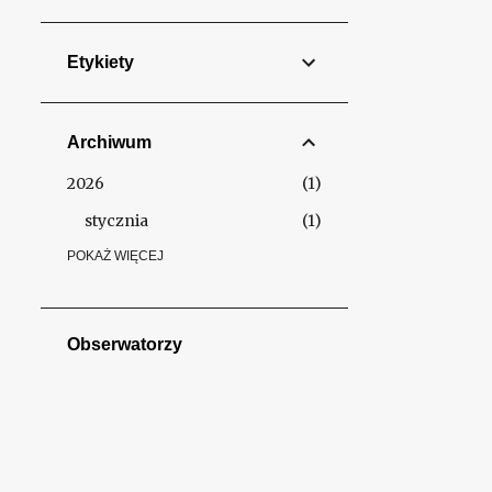
Etykiety
Archiwum
2026
1
stycznia
1
2025
POKAŻ WIĘCEJ
7
października
1
września
2
Obserwatorzy
czerwca
1
lutego
1
stycznia
2
2024
15