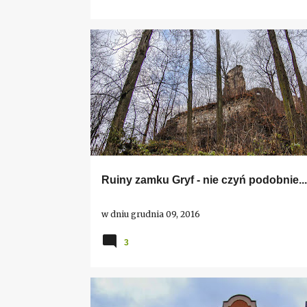
DOLNY ŚLĄSK
PROSZÓWKA
ZAMKI I PAŁACE
Ruiny zamku Gryf - nie czyń podobnie...
w dniu
grudnia 09, 2016
3
DOLNOŚLĄSKIE TOWARZYSTWO MIŁOŚNIKÓW ZABYT