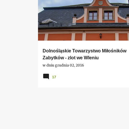
DOLNY ŚLĄSK
WLEŃ
ZAMKI I PAŁACE
Dolnośląskie Towarzystwo Miłośników
Zabytków - zlot we Wleniu
w dniu
grudnia 02, 2016
17