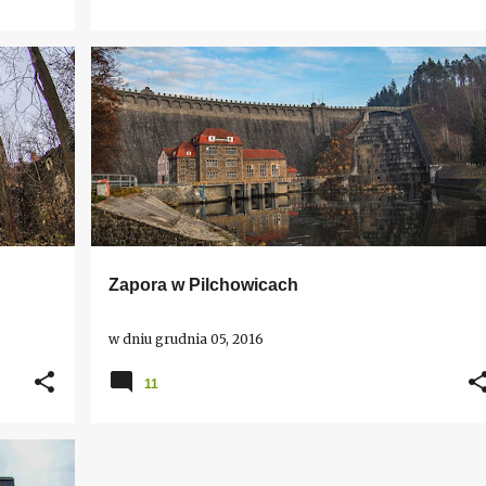
DOLNY ŚLĄSK
PILCHOWICE
ZAPORY
Zapora w Pilchowicach
w dniu
grudnia 05, 2016
11
KÓW