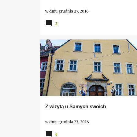
w dniu
grudnia 27, 2016
3
DOLNY ŚLĄSK
LUBOMIERZ
MUZEA
Z wizytą u Samych swoich
w dniu
grudnia 23, 2016
6