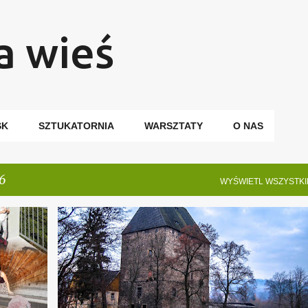
Przejdź do głównej zawartości
a wieś
SK
SZTUKATORNIA
WARSZTATY
O NAS
6
WYŚWIETL WSZYSTKI
DOLINA PAŁACÓW I OGRODÓW
DOLNY ŚLĄSK
+
2