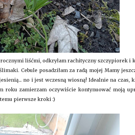
rocznymi liśćmi, odkryłam rachityczny szczypiorek i k
ślimaki. Cebule posadziłam za radą mojej Mamy jeszc
esienią... no i jest wczesną wiosną! Idealnie na czas, 
tym roku zamierzam oczywiście kontynuować moją up
temu pierwsze kroki :)