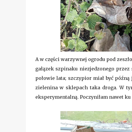
A w części warzywnej ogrodu pod zeszło
gałązek szpinaku niezjedzonego przez 
połowie lata; szczypior miał być późną j
zielenina w sklepach taka droga. W 
eksperymentalną. Poczyniłam nawet ku 