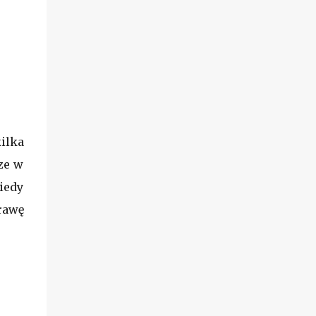
ilka
ze w
kiedy
rawę