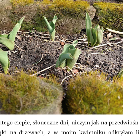
ego ciepłe, słoneczne dni, niczym jak na przedwiośni
pąki na drzewach, a w moim kwietniku odkryłam li